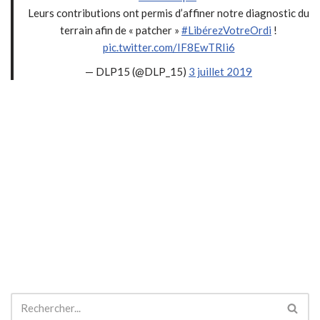
Leurs contributions ont permis d’affiner notre diagnostic du
terrain afin de « patcher »
#LibérezVotreOrdi
!
pic.twitter.com/IF8EwTRIi6
— DLP15 (@DLP_15)
3 juillet 2019