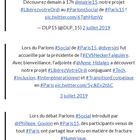
Découvrez demain à 17h
@mairie15
, notre projet
#LibérezvotreOrdi
au
#ParlonsSocial
de
#Paris15
!
pic.twitter.com/6TghHiznVz
— DLP15 (@DLP_15)
2 juillet 2019
Lors du Parlons
#Social
de
#Paris15
,
@dversini
fut
accueillie par la présidente de l’
#EVSNeckerFalguière
.
Avec bienveillance, l’adjointe d’
@Anne_Hidalgo
a découvert
notre projet
#LibérezVotreOrdi
conjuguant
#Tech
,
#Inclusion
,
#Intergénérationnel
et
#TransitionEcologique
en
#Paris
pic.twitter.com/5yJkEv2nSC
3 juillet 2019
Lors du débat Parlons
#Social
introduit par
@Philippe_Goujon
en
#Paris15
, des participants venus de
tout
#Paris
ont partagé leur vécu en matière de fracture
#Numérique
.