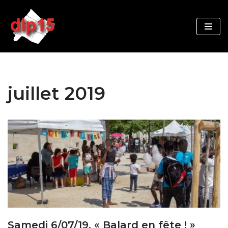
Aller
au
contenu
juillet 2019
Samedi 6/07/19, « Balard en fête ! »