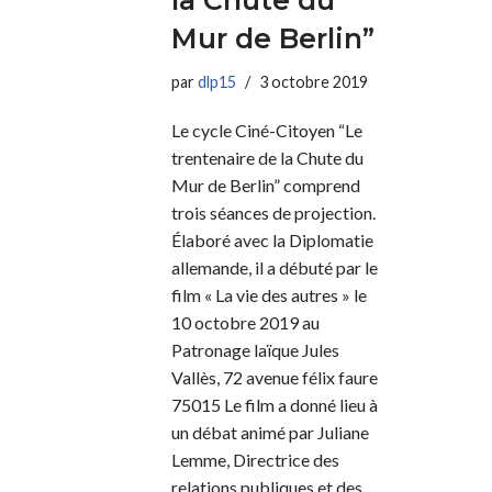
la Chute du
Mur de Berlin”
par
dlp15
3 octobre 2019
Le cycle Ciné-Citoyen “Le
trentenaire de la Chute du
Mur de Berlin” comprend
trois séances de projection.
Élaboré avec la Diplomatie
allemande, il a débuté par le
film « La vie des autres » le
10 octobre 2019 au
Patronage laïque Jules
Vallès, 72 avenue félix faure
75015 Le film a donné lieu à
un débat animé par Juliane
Lemme, Directrice des
relations publiques et des