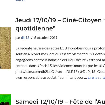
Jeudi 17/10/19 – Ciné-Citoye
quotidienne”
par
dlp15
6 octobre 2019
La récente hausse des actes LGBT-phobes nous a profo
soutien aux victimes lors du rassemblement du 21 octo
engageons contre la haine de celui qui désire « être soi
entendu dans #Paris15, les violences nourries par les #
pic.twitter.com/dh2bnQtYu6 — DLP15 (@DLP_15) Octobe
d’un responsable associatif et militant pour…
Lire la suit
Samedi 12/10/19 – Fête de l’A